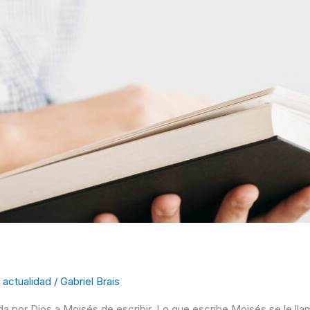
actualidad
/
Gabriel Brais
a por Dios a Moisés de escribir. Lo que escribe Moisés se le llam