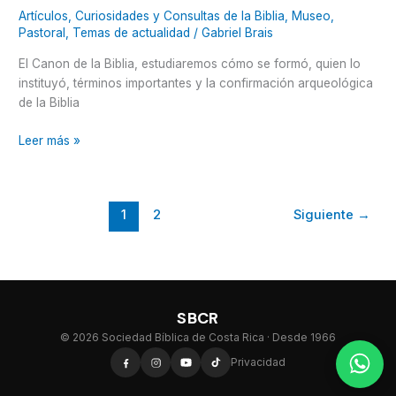
Artículos
,
Curiosidades y Consultas de la Biblia
,
Museo
,
Pastoral
,
Temas de actualidad
/
Gabriel Brais
El Canon de la Biblia, estudiaremos cómo se formó, quien lo
instituyó, términos importantes y la confirmación arqueológica
de la Biblia
Leer más »
1
2
Siguiente
→
SBCR
© 2026 Sociedad Bíblica de Costa Rica · Desde 1966
Privacidad