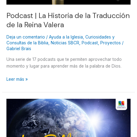
Valera
Podcast | La Historia de la Traducción
de la Reina Valera
Deja un comentario
/
Ayuda a la Iglesia
,
Curiosidades y
Consultas de la Biblia
,
Noticias SBCR
,
Podcast
,
Proyectos
/
Gabriel Brais
Una serie de 17 podcasts que te permiten aprovechar todo
momento y lugar para aprender más de la palabra de Dios.
Leer más »
La
Biblia
y
el
fin
del