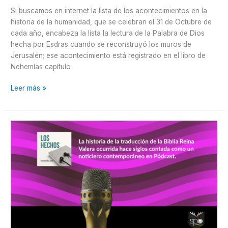
Si buscamos en internet la lista de los acontecimientos en la
historia de la humanidad, que se celebran el 31 de Octubre de
cada año, encabeza la lista la lectura de la Palabra de Dios
hecha por Esdras cuando se reconstruyó los muros de
Jerusalén; ese acontecimiento está registrado en el libro de
Nehemías capítulo
Leer más »
Podcast
|
La
Historia
de
la
Traducción
de
la
Reina