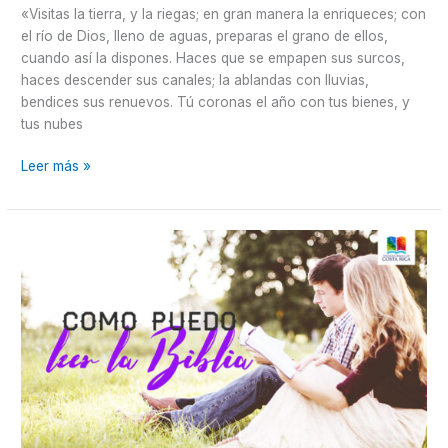
«Visitas la tierra, y la riegas; en gran manera la enriqueces; con
el río de Dios, lleno de aguas, preparas el grano de ellos,
cuando así la dispones. Haces que se empapen sus surcos,
haces descender sus canales; la ablandas con lluvias,
bendices sus renuevos. Tú coronas el año con tus bienes, y
tus nubes
Leer más »
¡Como
puedo
leer
la
Biblia!