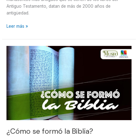
Antiguo Testamento, datan de más de 2000 años de
antigüedad.
Leer más »
¿Cómo
se
formó
la
Biblia?
¿Cómo se formó la Biblia?