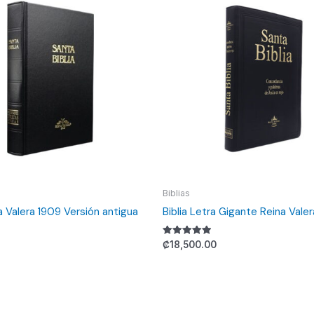
Biblias
na Valera 1909 Versión antigua
Biblia Letra Gigante Reina Vale
Valorado
₡
18,500.00
con
5.00
de 5