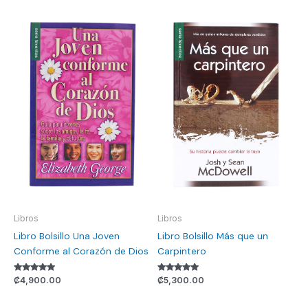
Libros
Libros
Libro Bolsillo Una Joven
Libro Bolsillo Más que un
Conforme al Corazón de Dios
Carpintero
Valorado con
Valorado con
₡
4,900.00
₡
5,300.00
5.00
5.00
de 5
de 5